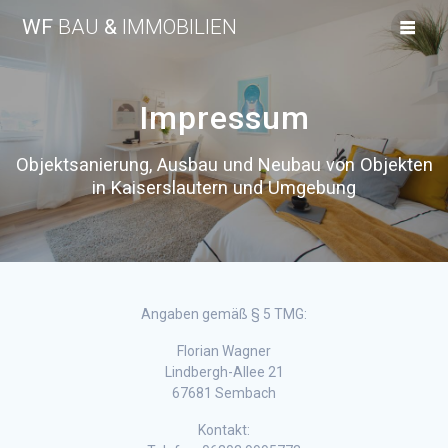
Skip
WF
BAU
&
IMMOBILIEN
to
content
Impressum
Objektsanierung, Ausbau und Neubau von Objekten
in Kaiserslautern und Umgebung
Angaben gemäß § 5 TMG:
Florian Wagner
Lindbergh-Allee 21
67681 Sembach
Kontakt: