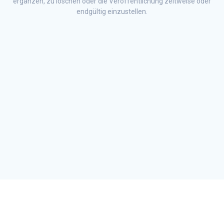
ergänzen, zu löschen oder die Veröffentlichung zeitweise oder
endgültig einzustellen.
HAUSEIGENE IMMOBILIENVERMITTLUNG
FACEBOOK